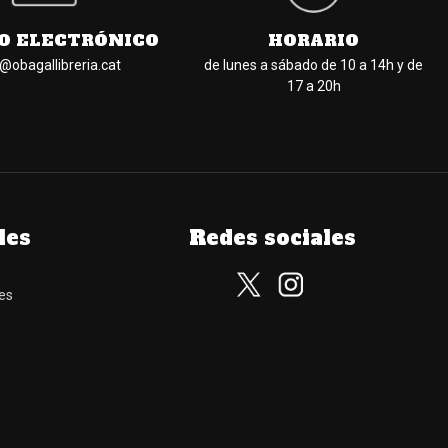
O ELECTRÓNICO
HORARIO
l@obagallibreria.cat
de lunes a sábado de 10 a 14h y de
17 a 20h
les
Redes sociales
es
Suscríbete a nuestro 