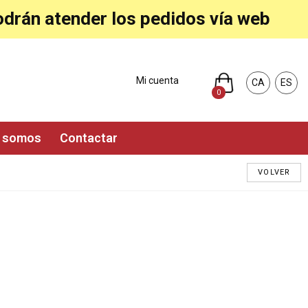
podrán atender los pedidos vía web
Mi cuenta
CA
ES
0
s somos
 Contactar
VOLVER