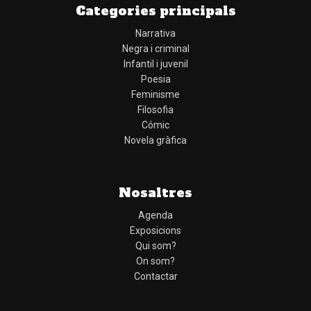
Categories principals
Narrativa
Negra i criminal
Infantil i juvenil
Poesia
Feminisme
Filosofia
Cómic
Novela gràfica
Nosaltres
Agenda
Exposicions
Qui som?
On som?
Contactar