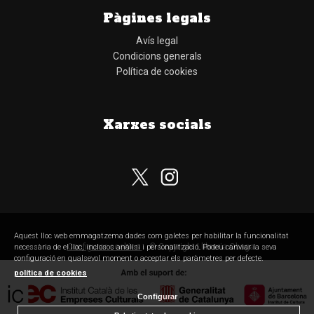
Pàgines legals
Avís legal
Condicions generals
Política de cookies
Xarxes socials
Subscriu-te al nostre butlletí
Aquest lloc web emmagatzema dades com galetes per habilitar la funcionalitat
Configurar cookies
© Copyright Llibreria Obaga
necessària de el lloc, inclosos anàlisi i personalització. Podeu canviar la seva
configuració en qualsevol moment o acceptar els paràmetres per defecte.
política de cookies
Configurar
He llegit, comprenc i accepto la
política de privacitat