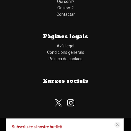
Qui som?
On som?
Contactar
Pàgines legals
Avís legal
Condicions generals
Política de cookies
Xarxes socials
Subscriu-te al nostre butlletí
Aquest lloc web emmagatzema dades com galetes per habilitar la funcionalitat