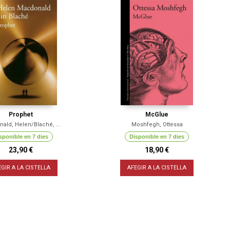
Prophet
McGlue
ald, Helen/Blaché, ...
Moshfegh, Ottessa
sponible en 7 dies
Disponible en 7 dies
23,90 €
18,90 €
EGIR A LA CISTELLA
AFEGIR A LA CISTELLA