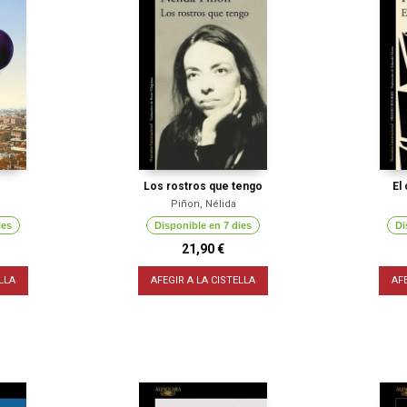
Los rostros que tengo
El
Piñon, Nélida
ies
Disponible en 7 dies
Di
21,90 €
LLA
AFEGIR A LA CISTELLA
AF