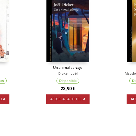
Un animal salvaje
Dicker, Joël
Macdon
ies
Disponible
Di
23,90 €
LLA
AFEGIR A LA CISTELLA
AF