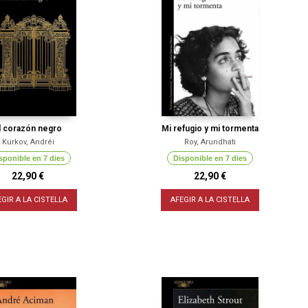
l corazón negro
Mi refugio y mi tormenta
Kurkov, Andréi
Roy, Arundhati
sponible en 7 dies
Disponible en 7 dies
22,90 €
22,90 €
EGIR A LA CISTELLA
AFEGIR A LA CISTELLA