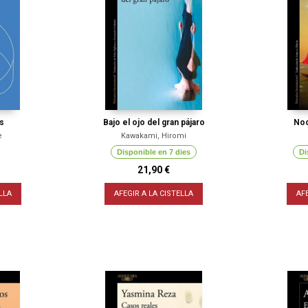
s
Bajo el ojo del gran pájaro
Noc
e
Kawakami, Hiromi
Disponible en 7 dies
Di
21,90 €
LLA
AFEGIR A LA CISTELLA
AF