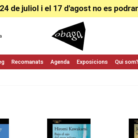
24 de juliol i el 17 d'agost no es pod
a
eg
Recomanats
Agenda
Exposicions
Qui som