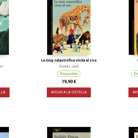
La muy catastrófica visita al zoo
ol
Dicker, Joël
Disponible
Di
19,90 €
LLA
AFEGIR A LA CISTELLA
AF