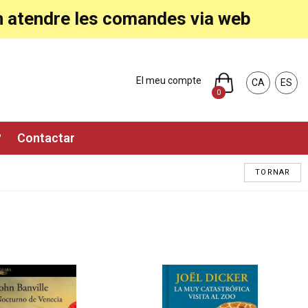
ran atendre les comandes via web
El meu compte
CA
ES
0
?
Contactar
TORNAR