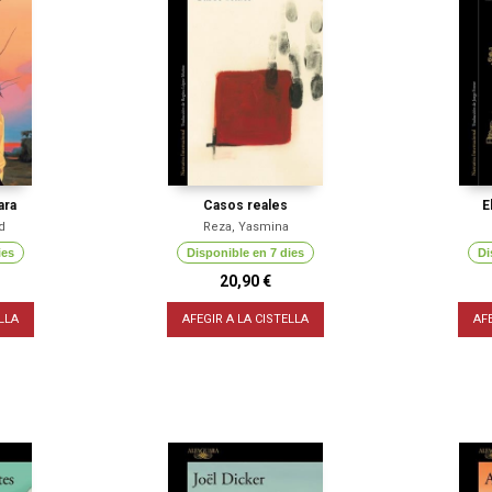
ara
Casos reales
E
d
Reza, Yasmina
ies
Disponible en 7 dies
Di
20,90 €
LLA
AFEGIR A LA CISTELLA
AF