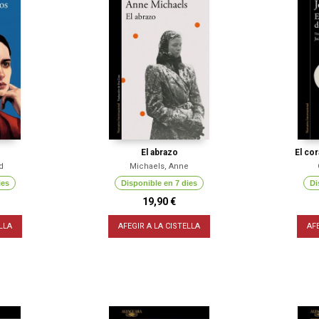
El abrazo
El cor
d
Michaels, Anne
ies
Disponible en 7 dies
Di
19,90 €
LLA
AFEGIR A LA CISTELLA
AF