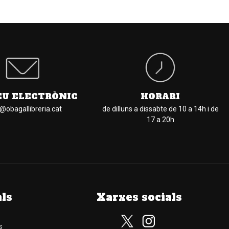
EU ELECTRÒNIC
HORARI
l@obagallibreria.cat
de dilluns a dissabte de 10 a 14h i de
17 a 20h
als
Xarxes socials
s