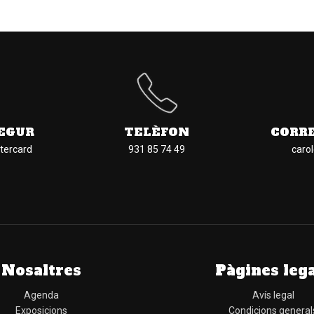
EGUR
TELÈFON
CORR
tercard
931 85 74 49
caro
Nosaltres
Pàgines leg
Agenda
Avís legal
Exposicions
Condicions general