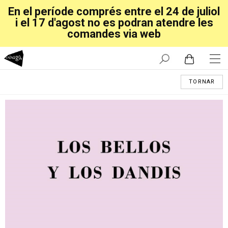
En el període comprés entre el 24 de juliol
i el 17 d'agost no es podran atendre les
comandes via web
TORNAR