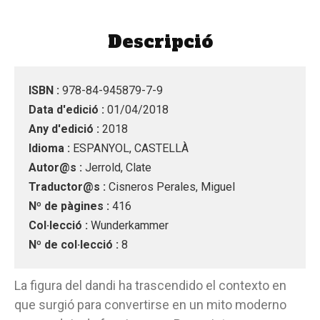
Descripció
ISBN :
978-84-945879-7-9
Data d'edició :
01/04/2018
Any d'edició :
2018
Idioma :
ESPANYOL, CASTELLÀ
Autor@s :
Jerrold, Clate
Traductor@s :
Cisneros Perales, Miguel
Nº de pàgines :
416
Col·lecció :
Wunderkammer
Nº de col·lecció :
8
La figura del dandi ha trascendido el contexto en
que surgió para convertirse en un mito moderno