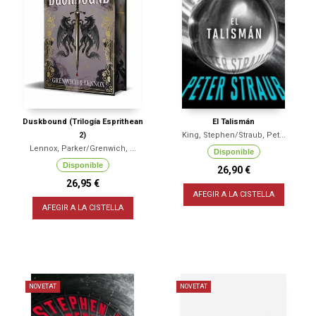
Duskbound (Trilogía Esprithean
El Talismán
2)
King, Stephen/Straub, Pet...
Lennox, Parker/Grenwich, ...
Disponible
Disponible
26,90 €
26,95 €
AFEGIR A LA CISTELLA
AFEGIR A LA CISTELLA
NOVETAT
NOVETAT