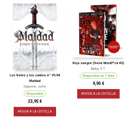
Rojo sangre (Serie Mindf*ck #5)
Abby, S.T.
Los fieles y los caídos nº 01/04
Disponible en 7 dies
Maldad
9,95 €
Gwynne, John
Disponible
AFEGIR A LA CISTELLA
23,95 €
AFEGIR A LA CISTELLA