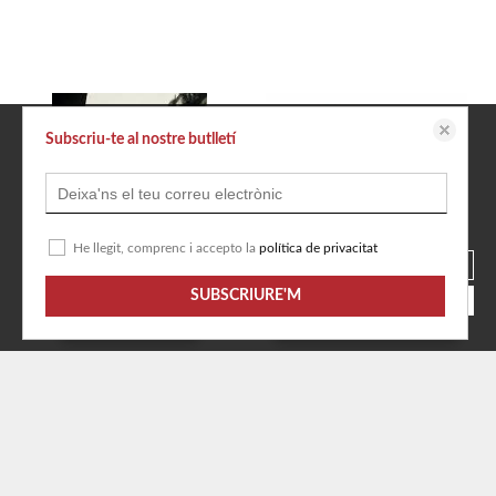
Subscriu-te al nostre butlletí
Aquest lloc web emmagatzema dades com galetes per habilitar la funcionalitat
necessària de el lloc, inclosos anàlisi i personalització. Podeu canviar la seva
configuració en qualsevol moment o acceptar els paràmetres per defecte.
política de cookies
Configurar
He llegit, comprenc i accepto la
política de privacitat
Rebutjar totes les cookies
SUBSCRIURE'M
Acceptar totes les cookies
EL PINTOR D'AQUAREL·LES
Pack Homero (contiene: La
Puigpelat, Francesc
odisea | La Ilíada)
Homero
Disponible
Disponible en 7 dies
20,00 €
31,90 €
AFEGIR A LA CISTELLA
AFEGIR A LA CISTELLA