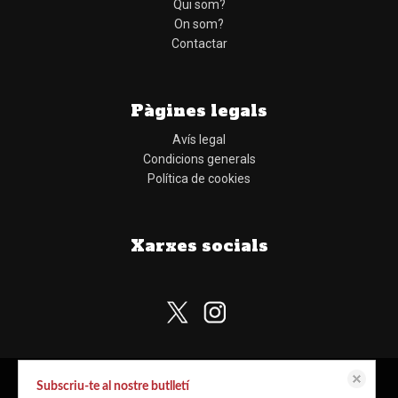
Qui som?
On som?
Contactar
Pàgines legals
Avís legal
Condicions generals
Política de cookies
Xarxes socials
Subscriu-te al nostre butlletí
Aquest lloc web emmagatzema dades com galetes per habilitar la funcionalitat