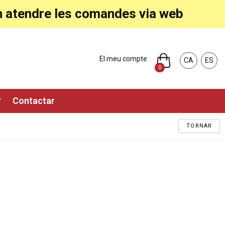
ran atendre les comandes via web
El meu compte
CA
ES
0
?
Contactar
TORNAR