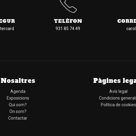
EGUR
TELÈFON
CORR
tercard
931 85 74 49
caro
Nosaltres
Pàgines leg
Agenda
Avís legal
Exposicions
Condicions general
Qui som?
Política de cookies
On som?
Contactar