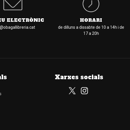
EU ELECTRÒNIC
HORARI
l@obagallibreria.cat
de dilluns a dissabte de 10 a 14h i de
17 a 20h
als
Xarxes socials
s