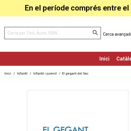
En el període comprés entre el 
Cerca avançad
Inici
Catàl
Inici
/
Infantil
/
Infantil i juvenil
/
El gegant del llac