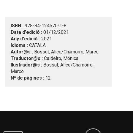
ISBN :
978-84-124570-1-8
Data d'edició :
01/12/2021
Any d'edició :
2021
Idioma :
CATALÀ
Autor@s :
Bossut, Alice/Chamorro, Marco
Traductor@s :
Caldeiro, Mónica
Ilustrador@s :
Bossut, Alice/Chamorro,
Marco
Nº de pàgines :
12