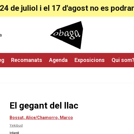
24 de juliol i el 17 d'agost no es pod
a
eg
Recomanats
Agenda
Exposicions
Qui som
El gegant del llac
Bossut, Alice/Chamorro, Marco
Yekibud
Infantil