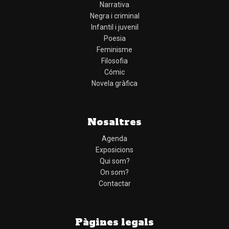
Narrativa
Negra i criminal
Infantil i juvenil
Poesia
Feminisme
Filosofia
Cómic
Novela gràfica
Nosaltres
Agenda
Exposicions
Qui som?
On som?
Contactar
Pàgines legals