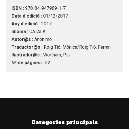
ISBN :
978-84-947989-1-7
Data d'edició :
01/12/2017
Any d'edició :
2017
Idioma :
CATALÀ
Autor@s :
Anónimo
Traductor@s :
Roig Tió, Mònica/Roig Tió, Ferran
Ilustrador@s :
Wortham, Pia
Nº de pàgines :
32
Categories principals