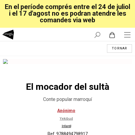
En el període comprés entre el 24 de juliol
i el 17 d'agost no es podran atendre les
comandes via web
TORNAR
El mocador del sultà
Conte popular marroquí
Anónimo
Yekibud
Infantil
Ref. 9788494798917