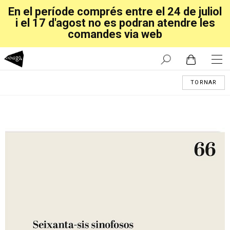
En el període comprés entre el 24 de juliol
i el 17 d'agost no es podran atendre les
comandes via web
TORNAR