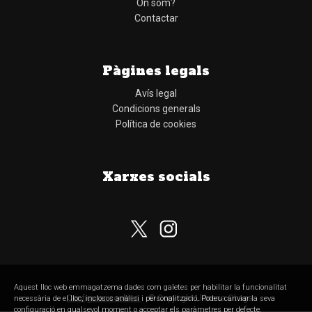
On som?
Contactar
Pàgines legals
Avís legal
Condicions generals
Política de cookies
Xarxes socials
Aquest lloc web emmagatzema dades com galetes per habilitar la funcionalitat
Configurar cookies
© Copyright Llibreria Obaga
necessària de el lloc, inclosos anàlisi i personalització. Podeu canviar la seva
configuració en qualsevol moment o acceptar els paràmetres per defecte.