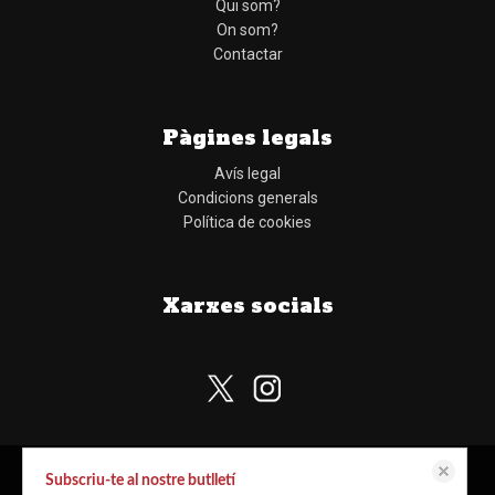
Qui som?
On som?
Contactar
Pàgines legals
Avís legal
Condicions generals
Política de cookies
Xarxes socials
Subscriu-te al nostre butlletí
Aquest lloc web emmagatzema dades com galetes per habilitar la funcionalitat