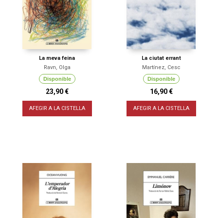
La meva feina
La ciutat errant
Ravn, Olga
Martínez, Cesc
Disponible
Disponible
23,90 €
16,90 €
AFEGIR A LA CISTELLA
AFEGIR A LA CISTELLA