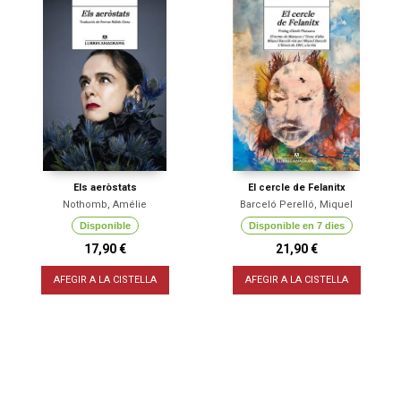
Els aeròstats
El cercle de Felanitx
Nothomb, Amélie
Barceló Perelló, Miquel
Disponible
Disponible en 7 dies
17,90 €
21,90 €
AFEGIR A LA CISTELLA
AFEGIR A LA CISTELLA