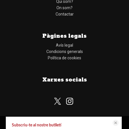
Qui som?
On som?
Contactar
Pàgines legals
Avís legal
Condicions generals
Política de cookies
Xarxes socials
Subscriu-te al nostre butlletí
Aquest lloc web emmagatzema dades com galetes per habilitar la funcionalitat