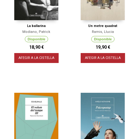
La ballarina
Un metre quadrat
Modiano, Patrick
Ramis, Llucia
Disponible
Disponible
18,90 €
19,90 €
AFEGIR A LA CISTELLA
AFEGIR A LA CISTELLA