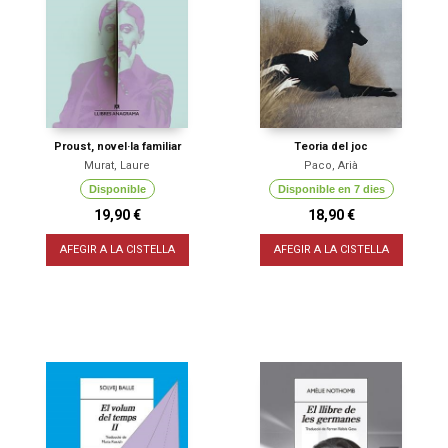
Proust, novel·la familiar
Teoria del joc
Murat, Laure
Paco, Arià
Disponible
Disponible en 7 dies
19,90 €
18,90 €
AFEGIR A LA CISTELLA
AFEGIR A LA CISTELLA