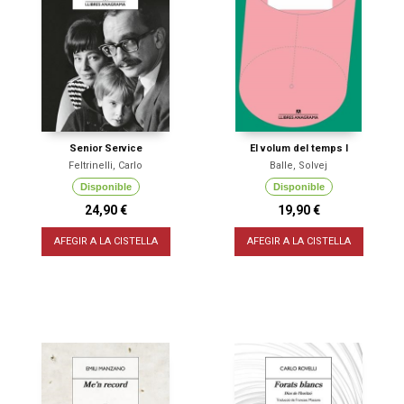
Senior Service
El volum del temps I
Feltrinelli, Carlo
Balle, Solvej
Disponible
Disponible
24,90 €
19,90 €
AFEGIR A LA CISTELLA
AFEGIR A LA CISTELLA