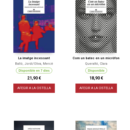
La imatge incessant
Com un batec en un micròfon
Balló, Jordi/Oliva, Mercè
Queraltó, Clara
Disponible en 7 dies
Disponible
21,90 €
18,90 €
AFEGIR A LA CISTELLA
AFEGIR A LA CISTELLA