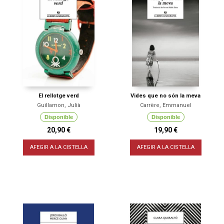
El rellotge verd
Vides que no són la meva
Guillamon, Julià
Carrère, Emmanuel
Disponible
Disponible
20,90 €
19,90 €
AFEGIR A LA CISTELLA
AFEGIR A LA CISTELLA