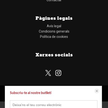
Contactar
Pàgines legals
Avís legal
Condicions generals
Política de cookies
Xarxes socials
Subscriu-te al nostre butlletí
Aquest lloc web emmagatzema dades com galetes per habilitar la funcionalitat
Configurar cookies
© Copyright Llibreria Obaga
necessària de el lloc, inclosos anàlisi i personalització. Podeu canviar la seva
configuració en qualsevol moment o acceptar els paràmetres per defecte.
política de cookies