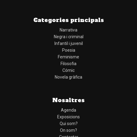
Categories principals
Narrativa
Negra i criminal
Infantil i juvenil
Poesia
Feminisme
Filosofia
Cómic
Novela gràfica
Nosaltres
Agenda
Exposicions
Qui som?
On som?