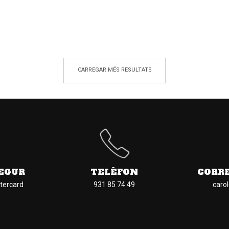
CARREGAR MÉS RESULTATS
EGUR
TELÈFON
CORR
tercard
931 85 74 49
caro