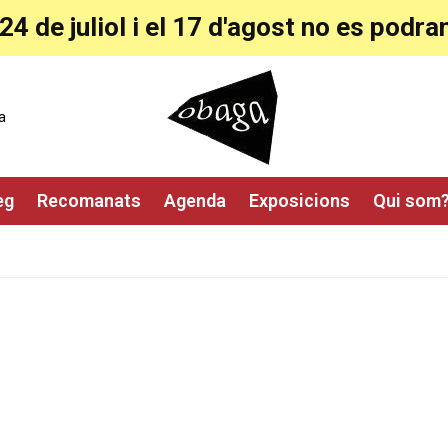
24 de juliol i el 17 d'agost no es pod
a
eg
Recomanats
Agenda
Exposicions
Qui som