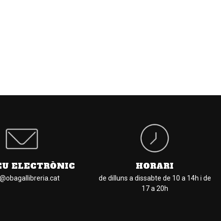
EU ELECTRÒNIC
HORARI
l@obagallibreria.cat
de dilluns a dissabte de 10 a 14h i de
17 a 20h