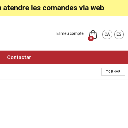
ran atendre les comandes via web
El meu compte
CA
ES
0
?
Contactar
TORNAR