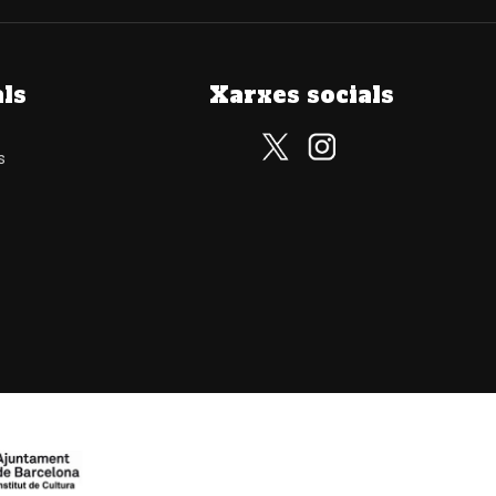
als
Xarxes socials
s