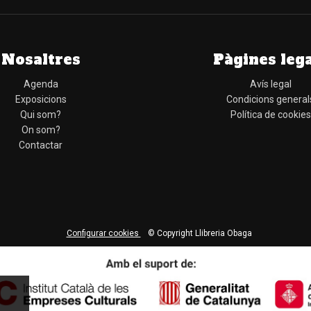
Nosaltres
Pàgines leg
Agenda
Avís legal
Exposicions
Condicions general
Qui som?
Política de cookies
On som?
Contactar
Configurar cookies
© Copyright Llibreria Obaga