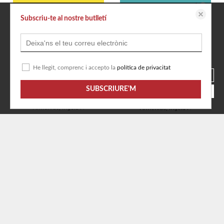
Subscriu-te al nostre butlletí
Aquest lloc web emmagatzema dades com galetes per habilitar la funcionalitat
necessària de el lloc, inclosos anàlisi i personalització. Podeu canviar la seva
configuració en qualsevol moment o acceptar els paràmetres per defecte.
política de cookies
Configurar
He llegit, comprenc i accepto la
política de privacitat
Rebutjar totes les cookies
SUBSCRIURE'M
Acceptar totes les cookies
On és el senyor Pirata?
On és el senyor Pollet?
Arrhenius, Ingela P.
Arrhenius, Ingela P.
Disponible en 7 dies
Disponible en 7 dies
8,95 €
8,95 €
AFEGIR A LA CISTELLA
AFEGIR A LA CISTELLA