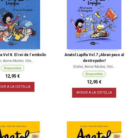
ia Vol 8. El rei de l`embolic
Anatol Lapifia Vol.7 ¡Abran paso al
destroyador!
r, Anne/Muller, Oliv...
Didier, Anne/Muller, Oliv...
Disponible
Disponible
12,95 €
12,95 €
EGIR A LA CISTELLA
AFEGIR A LA CISTELLA