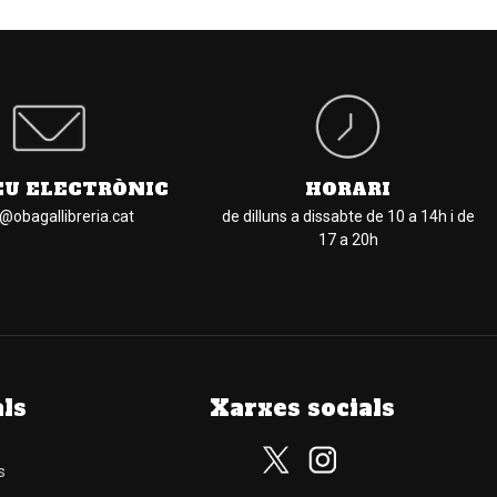
EU ELECTRÒNIC
HORARI
l@obagallibreria.cat
de dilluns a dissabte de 10 a 14h i de
17 a 20h
als
Xarxes socials
s