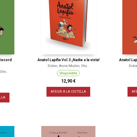
!Record
Anatol Lapifia Vol.3 ¡Nadie a la vista!
Anatol Lapi
Didier, Anne/Muller, Oliv...
Didie
liv...
Disponible
12,90 €
AFEGIR A LA CISTELLA
AF
LLA