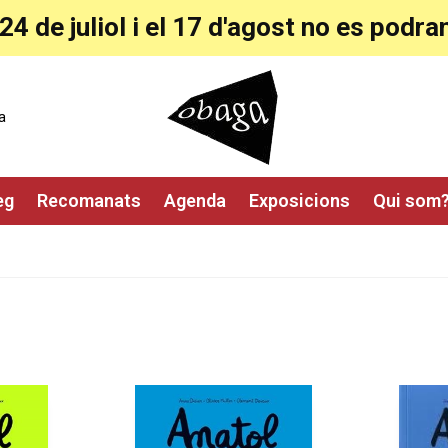
24 de juliol i el 17 d'agost no es pod
a
eg
Recomanats
Agenda
Exposicions
Qui som