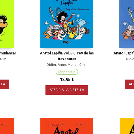
 mudança!
Anatol Lapifia Vol.8 El rey de las
Anatol Lapif
travesuras
liv...
Didie
Didier, Anne/Muller, Oliv...
Disponible
12,95 €
LLA
AF
AFEGIR A LA CISTELLA