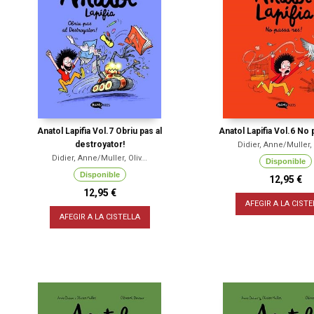
Anatol Lapifia Vol.7 Obriu pas al
Anatol Lapifia Vol.6 No 
destroyator!
Didier, Anne/Muller, O
Didier, Anne/Muller, Oliv...
Disponible
Disponible
12,95 €
12,95 €
AFEGIR A LA CISTE
AFEGIR A LA CISTELLA