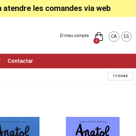
ran atendre les comandes via web
El meu compte
CA
ES
0
?
Contactar
TORNAR