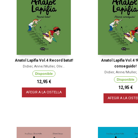
Anatol Lapifia Vol.4 Record batut!
Anatol Lapifia Vol.4 
conseguido!
Didier, Anne/Muller, Oliv...
Didier, Anne/Muller, O
Disponible
Disponible
12,95 €
12,95 €
AFEGIR A LA CISTELLA
AFEGIR A LA CISTE