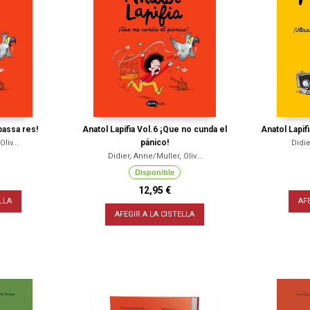
passa res!
Anatol Lapifia Vol.6 ¡Que no cunda el
Anatol Lapif
pánico!
liv...
Didie
Didier, Anne/Muller, Oliv...
Disponible
12,95 €
LLA
AF
AFEGIR A LA CISTELLA