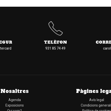
EGUR
TELÈFON
CORR
tercard
931 85 74 49
caro
Nosaltres
Pàgines leg
Agenda
Avís legal
Exposicions
Condicions general
Qui som?
Política de cookies