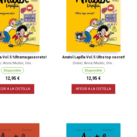
ia Vol.5 !Ultramegasecreto!
Anatol Lapifia Vol.5 Ultra top secret!
r, Anne/Muller, Oliv...
Didier, Anne/Muller, Oliv...
Disponible
Disponible
12,95 €
12,95 €
EGIR A LA CISTELLA
AFEGIR A LA CISTELLA