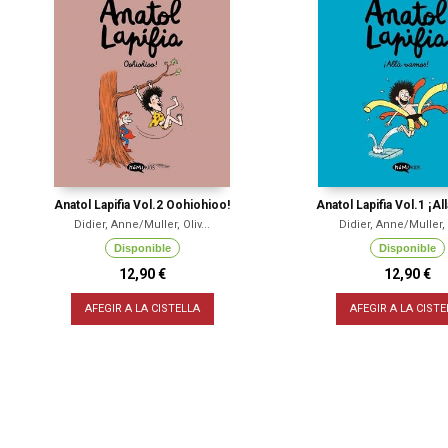
Anatol Lapifia Vol.2 Oohiohioo!
Anatol Lapifia Vol.1 ¡A
Didier, Anne/Muller, Oliv...
Didier, Anne/Muller, O
Disponible
Disponible
12,90 €
12,90 €
AFEGIR A LA CISTELLA
AFEGIR A LA CISTE