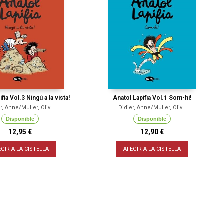
fia Vol.3 Ningú a la vista!
Anatol Lapifia Vol.1 Som-hi!
r, Anne/Muller, Oliv...
Didier, Anne/Muller, Oliv...
Disponible
Disponible
12,95 €
12,90 €
EGIR A LA CISTELLA
AFEGIR A LA CISTELLA