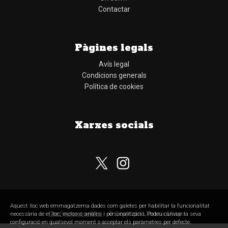
Contactar
Pàgines legals
Avís legal
Condicions generals
Política de cookies
Xarxes socials
Subscriu-te al nostre butlletí
Aquest lloc web emmagatzema dades com galetes per habilitar la funcionalitat
Configurar cookies
© Copyright Llibreria Obaga
necessària de el lloc, inclosos anàlisi i personalització. Podeu canviar la seva
configuració en qualsevol moment o acceptar els paràmetres per defecte.