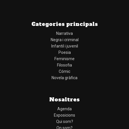
Categories principals
Narrativa
Negra i criminal
Infantil i juvenil
Poesia
Feminisme
Filosofia
Cómic
Novela gràfica
Nosaltres
Agenda
Exposicions
Qui som?
On som?