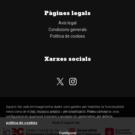
Pàgines legals
Avís legal
Condicions generals
Política de cookies
Xarxes socials
Subscriu-te al nostre butlletí
Aquest lloc web emmagatzema dades com galetes per habilitar la funcionalitat
Configurar cookies
© Copyright Llibreria Obaga
necessària de el lloc, inclosos anàlisi i personalització. Podeu canviar la seva
configuració en qualsevol moment o acceptar els paràmetres per defecte.
política de cookies
Configurar