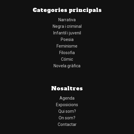
Categories principals
Narrativa
Negra i criminal
Infantil i juvenil
Poesia
Feminisme
Filosofia
Cómic
Novela gràfica
Nosaltres
Agenda
Exposicions
Qui som?
On som?
Contactar