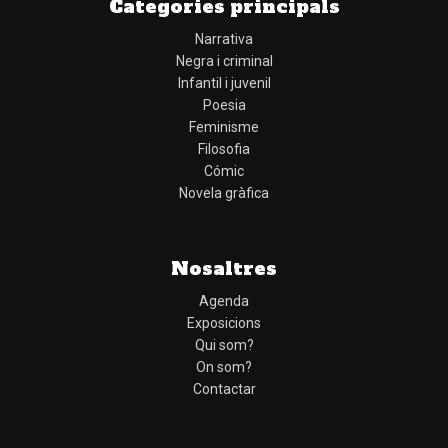
Categories principals
Narrativa
Negra i criminal
Infantil i juvenil
Poesia
Feminisme
Filosofia
Cómic
Novela gràfica
Nosaltres
Agenda
Exposicions
Qui som?
On som?
Contactar