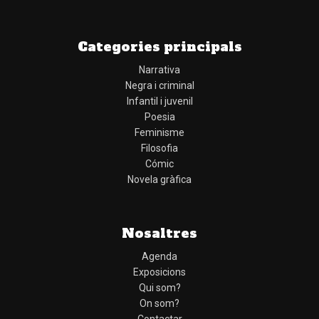
Categories principals
Narrativa
Negra i criminal
Infantil i juvenil
Poesia
Feminisme
Filosofia
Cómic
Novela gràfica
Nosaltres
Agenda
Exposicions
Qui som?
On som?