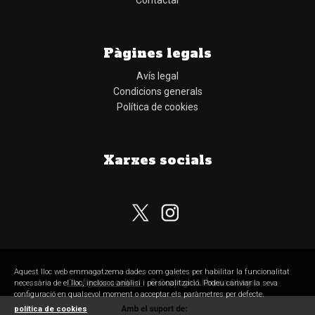
Contactar
Pàgines legals
Avís legal
Condicions generals
Política de cookies
Xarxes socials
Subscriu-te al nostre butlletí
Aquest lloc web emmagatzema dades com galetes per habilitar la funcionalitat
Configurar cookies
© Copyright Llibreria Obaga
necessària de el lloc, inclosos anàlisi i personalització. Podeu canviar la seva
configuració en qualsevol moment o acceptar els paràmetres per defecte.
política de cookies