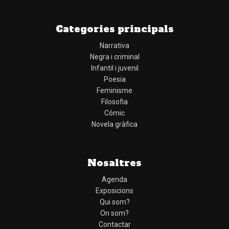
Categories principals
Narrativa
Negra i criminal
Infantil i juvenil
Poesia
Feminisme
Filosofia
Cómic
Novela gràfica
Nosaltres
Agenda
Exposicions
Qui som?
On som?
Contactar