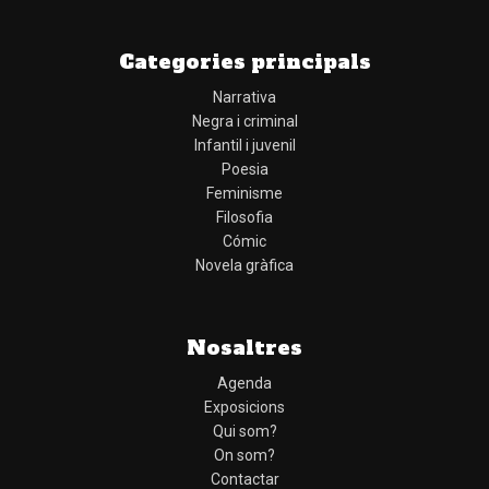
Categories principals
Narrativa
Negra i criminal
Infantil i juvenil
Poesia
Feminisme
Filosofia
Cómic
Novela gràfica
Nosaltres
Agenda
Exposicions
Qui som?
On som?
Contactar