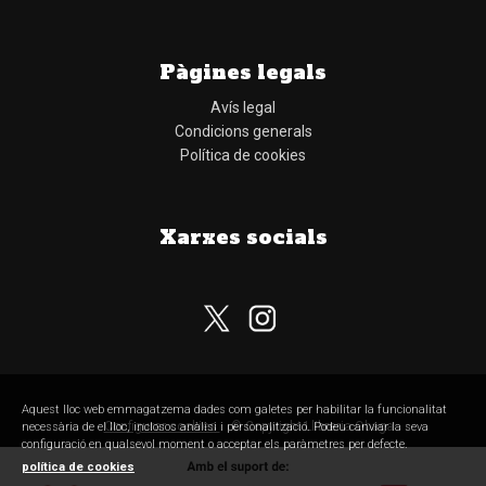
Pàgines legals
Avís legal
Condicions generals
Política de cookies
Xarxes socials
Subscriu-te al nostre butlletí
Aquest lloc web emmagatzema dades com galetes per habilitar la funcionalitat
Configurar cookies
© Copyright Llibreria Obaga
necessària de el lloc, inclosos anàlisi i personalització. Podeu canviar la seva
configuració en qualsevol moment o acceptar els paràmetres per defecte.
política de cookies