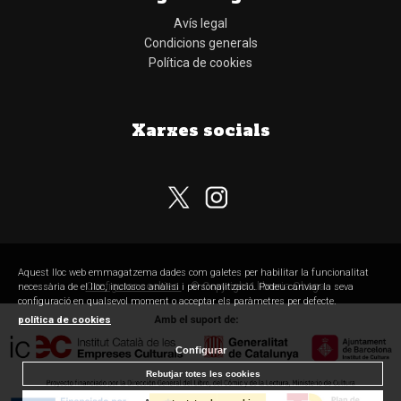
Avís legal
Condicions generals
Política de cookies
Xarxes socials
Subscriu-te al nostre butlletí
Aquest lloc web emmagatzema dades com galetes per habilitar la funcionalitat
Configurar cookies
© Copyright Llibreria Obaga
necessària de el lloc, inclosos anàlisi i personalització. Podeu canviar la seva
configuració en qualsevol moment o acceptar els paràmetres per defecte.
política de cookies
Configurar
He llegit, comprenc i accepto la
política de privacitat
Rebutjar totes les cookies
SUBSCRIURE'M