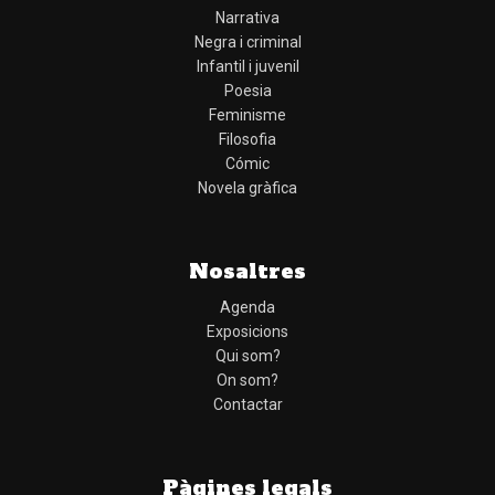
Narrativa
Negra i criminal
Infantil i juvenil
Poesia
Feminisme
Filosofia
Cómic
Novela gràfica
Nosaltres
Agenda
Exposicions
Qui som?
On som?
Contactar
Pàgines legals