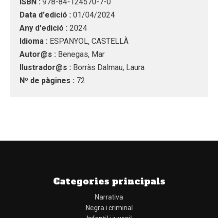
ISBN :
978-84-124570-7-0
Data d'edició :
01/04/2024
Any d'edició :
2024
Idioma :
ESPANYOL, CASTELLÀ
Autor@s :
Benegas, Mar
Ilustrador@s :
Borràs Dalmau, Laura
Nº de pàgines :
72
Categories principals
Narrativa
Negra i criminal