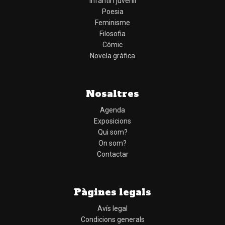
Infantil i juvenil
Poesia
Feminisme
Filosofia
Cómic
Novela gràfica
Nosaltres
Agenda
Exposicions
Qui som?
On som?
Contactar
Pàgines legals
Avís legal
Condicions generals