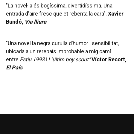
"La novel·la és bogíssima, divertidíssima. Una
entrada d'aire fresc que et rebenta la cara".
Xavier
Bundó,
Via lliure
"Una novel·la negra curulla d’humor i sensibilitat,
ubicada a un rerepaís improbable a mig camí
entre
Estiu 1993
i
L’últim boy scout"
Víctor Recort,
El País