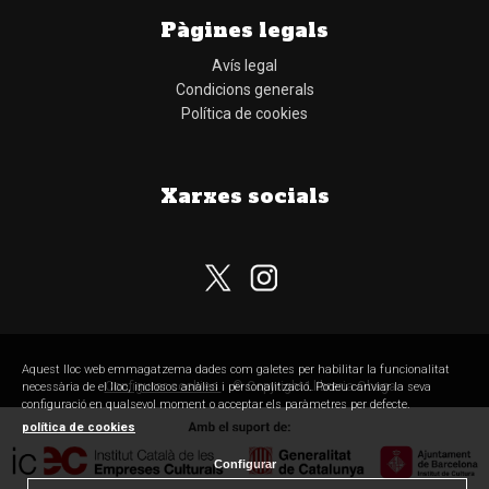
Pàgines legals
Avís legal
Condicions generals
Política de cookies
Xarxes socials
Subscriu-te al nostre butlletí
Aquest lloc web emmagatzema dades com galetes per habilitar la funcionalitat
Configurar cookies
© Copyright Llibreria Obaga
necessària de el lloc, inclosos anàlisi i personalització. Podeu canviar la seva
configuració en qualsevol moment o acceptar els paràmetres per defecte.
política de cookies
Configurar
He llegit, comprenc i accepto la
política de privacitat