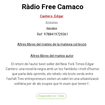
Ràdio Free Camaco
Cantero, Edgar
Empúries
Narrativa
Ref. 9788419729361
Altres llibres del mateix de la mateixa col·lecció
Altres llibres del mateix autor
El retorn de l'autor best-seller del New York Times Edgar
Cantero: una novel·la negra amb un toc fantàstic i molt d’humor
que parla dels oprimits, els rebels i els brots verds entre
l’asfalt.Tres entrepreneurs visiten un xalet en una urbanització
solitària per dir als ocupes que hi viuen que tenen f...
Disponible en 7 dies