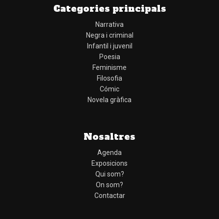
Categories principals
Narrativa
Negra i criminal
Infantil i juvenil
Poesia
Feminisme
Filosofia
Cómic
Novela gràfica
Nosaltres
Agenda
Exposicions
Qui som?
On som?
Contactar