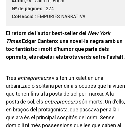
Autor@s :
Cantero, Edgar
Nº de pàgines :
224
Col·lecció :
EMPURIES NARRATIVA
El retorn de l'autor best-seller del
New York
Times
Edgar Cantero: una novel·la negra amb un
toc fantàstic i molt d’humor que parla dels
oprimits, els rebels i els brots verds entre l’asfalt.
Tres
entrepreneurs
visiten un xalet en una
urbanització solitària per dir als ocupes que hi viuen
que tenen fins a la posta de sol per marxar. A la
posta de sol, els
entrepreneurs
són morts. Un d’ells,
en braços del protagonista, que passava per allà i
que ara és el principal sospitós del crim. Sense
domicili ni més possessions que les que caben al