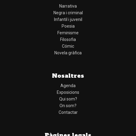
Narrativa
Negra i criminal
Infantil i juvenil
Poesia
Feminisme
Filosofia
Cómic
Novela gràfica
Nosaltres
Agenda
Exposicions
Qui som?
On som?
Contactar
Pàgines legals