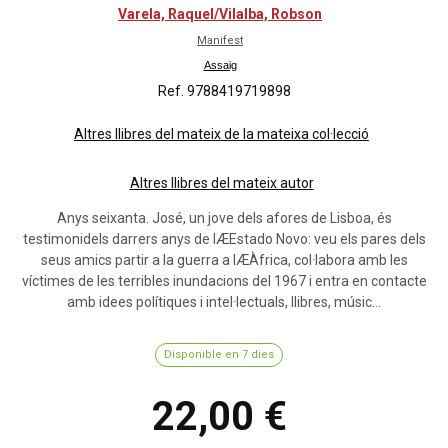
Varela, Raquel/Vilalba, Robson
Manifest
Assaig
Ref. 9788419719898
Altres llibres del mateix de la mateixa col·lecció
Altres llibres del mateix autor
Anys seixanta. José, un jove dels afores de Lisboa, és
testimonidels darrers anys de lÆEstado Novo: veu els pares dels
seus amics partir a la guerra a lÆÀfrica, col·labora amb les
víctimes de les terribles inundacions del 1967 i entra en contacte
amb idees polítiques i intel·lectuals, llibres, músic...
Disponible en 7 dies
22,00 €