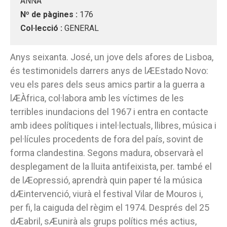
ANNA
Nº de pàgines :
176
Col·lecció :
GENERAL
Anys seixanta. José, un jove dels afores de Lisboa,
és testimonidels darrers anys de lÆEstado Novo:
veu els pares dels seus amics partir a la guerra a
lÆÀfrica, col·labora amb les víctimes de les
terribles inundacions del 1967 i entra en contacte
amb idees polítiques i intel·lectuals, llibres, música i
pel·lícules procedents de fora del país, sovint de
forma clandestina. Segons madura, observarà el
desplegament de la lluita antifeixista, per. també el
de lÆopressió, aprendrà quin paper té la música
dÆintervenció, viurà el festival Vilar de Mouros i,
per fi, la caiguda del règim el 1974. Després del 25
dÆabril, sÆunirà als grups polítics més actius,