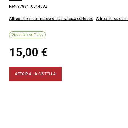
Ref. 9788410344082
Altres llibres del mateix de la mateixa col·lecció
Altres llibres del
Disponible en 7 dies
15,00 €
AFEGIR A LA CISTELLA