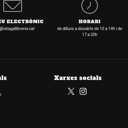
EU ELECTRÒNIC
HORARI
l@obagallibreria.cat
de dilluns a dissabte de 10 a 14h i de
17 a 20h
als
Xarxes socials
s