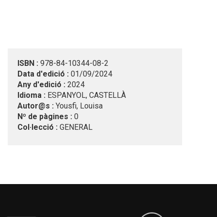
ISBN :
978-84-10344-08-2
Data d'edició :
01/09/2024
Any d'edició :
2024
Idioma :
ESPANYOL, CASTELLÀ
Autor@s :
Yousfi, Louisa
Nº de pàgines :
0
Col·lecció :
GENERAL