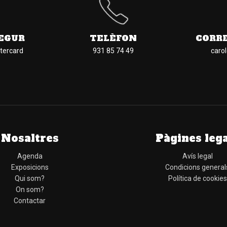
EGUR
TELÈFON
CORR
tercard
931 85 74 49
caro
Nosaltres
Pàgines leg
Agenda
Avís legal
Exposicions
Condicions general
Qui som?
Política de cookies
On som?
Contactar