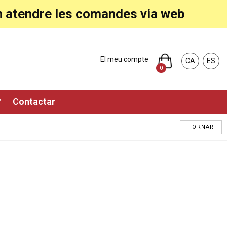
ran atendre les comandes via web
El meu compte
CA
ES
0
?
Contactar
TORNAR