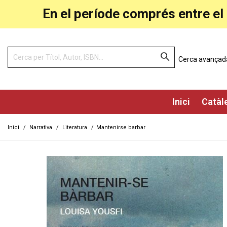
En el període comprés entre el 
Cerca avançad
Inici
Catàl
Inici
/
Narrativa
/
Literatura
/
Mantenirse barbar