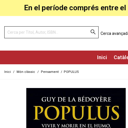
En el període comprés entre el 
Cerca avançad
Inici
Catàl
Inici
/
Món clàssic
/
Pensament
/
POPULUS