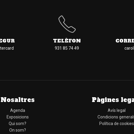
EGUR
TELÈFON
CORR
tercard
931 85 74 49
caro
Nosaltres
Pàgines leg
Agenda
Avís legal
Exposicions
Condicions general
Qui som?
Política de cookies
On som?