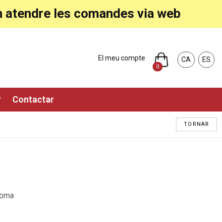
ran atendre les comandes via web
El meu compte
CA
ES
0
?
Contactar
TORNAR
 Roma