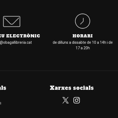
EU ELECTRÒNIC
HORARI
l@obagallibreria.cat
de dilluns a dissabte de 10 a 14h i de
17 a 20h
als
Xarxes socials
s