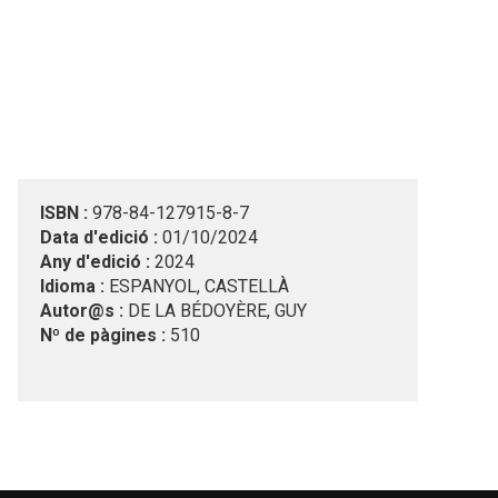
ISBN :
978-84-127915-8-7
Data d'edició :
01/10/2024
Any d'edició :
2024
Idioma :
ESPANYOL, CASTELLÀ
Autor@s :
DE LA BÉDOYÈRE, GUY
Nº de pàgines :
510