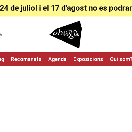
24 de juliol i el 17 d'agost no es pod
a
eg
Recomanats
Agenda
Exposicions
Qui som