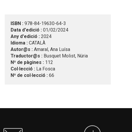
ISBN :
978-84-19630-64-3
Data d'edició :
01/02/2024
Any d'edició :
2024
Idioma :
CATALÀ
Autor@s :
Amaral, Ana Luísa
Traductor@s :
Busquet Molist, Núria
Nº de pàgines :
112
Col·lecció :
La Fosca
Nº de col·lecció :
66