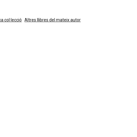
xa col·lecció
Altres llibres del mateix autor