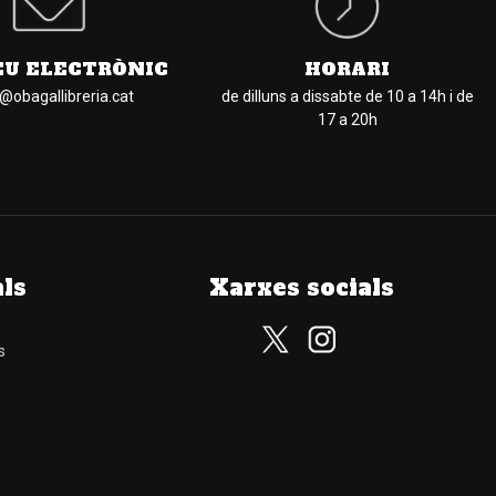
EU ELECTRÒNIC
HORARI
l@obagallibreria.cat
de dilluns a dissabte de 10 a 14h i de
17 a 20h
als
Xarxes socials
s