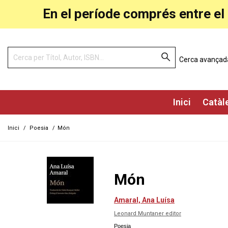
En el període comprés entre el 
Cerca avançad
Inici
Catàl
Inici
/
Poesia
/
Món
Món
Amaral, Ana Luísa
Leonard Muntaner editor
Poesia