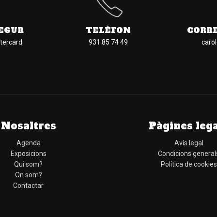
EGUR
TELÈFON
CORR
tercard
931 85 74 49
caro
Nosaltres
Pàgines leg
Agenda
Avís legal
Exposicions
Condicions general
Qui som?
Política de cookies
On som?
Contactar