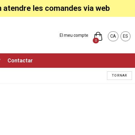
ran atendre les comandes via web
El meu compte
CA
ES
0
?
Contactar
TORNAR