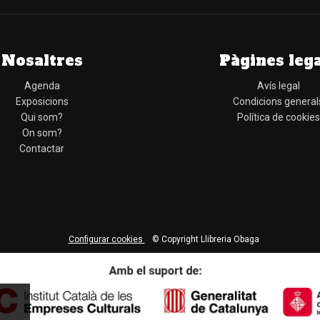
Nosaltres
Pàgines leg
Agenda
Avís legal
Exposicions
Condicions general
Qui som?
Política de cookies
On som?
Contactar
Configurar cookies
© Copyright Llibreria Obaga