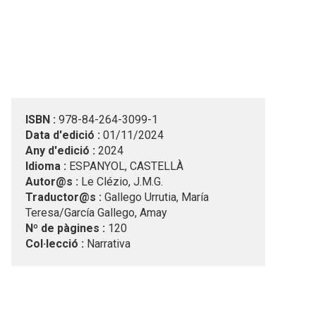
ISBN :
978-84-264-3099-1
Data d'edició :
01/11/2024
Any d'edició :
2024
Idioma :
ESPANYOL, CASTELLÀ
Autor@s :
Le Clézio, J.M.G.
Traductor@s :
Gallego Urrutia, María
Teresa/García Gallego, Amay
Nº de pàgines :
120
Col·lecció :
Narrativa