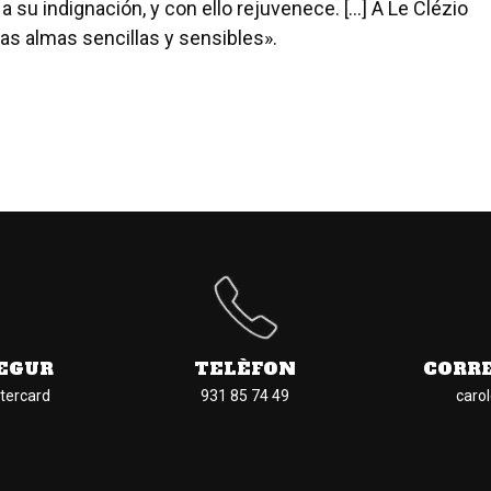
a su indignación, y con ello rejuvenece. [...] A Le Clézio
las almas sencillas y sensibles».
EGUR
TELÈFON
CORR
tercard
931 85 74 49
caro