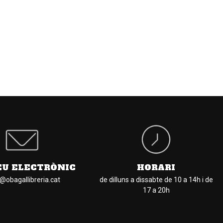
EU ELECTRÒNIC
HORARI
l@obagallibreria.cat
de dilluns a dissabte de 10 a 14h i de
17 a 20h