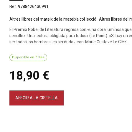
Ref. 9788426430991
Altres llibres del mateix de la mateixa col·lecció
Altres llibres del
El Premio Nobel de Literatura regresa con «una obra luminosa que 
sencillez. Una lectura obligada para todos» (Le Point). «Si hay un
ser todos los hombres, es sin duda Jean-Marie Gustave Le Cléz...
Disponible en 7 dies
18,90 €
AFEGIR A LA CISTELLA