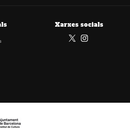
als
Xarxes socials
s
Subscriu-te al nostre butlletí
Subscriu-te i rebràs totes les nostres novetats. Zero SPAM,
només continguts de valor.
He llegit, comprenc i accepto la
política de privacitat