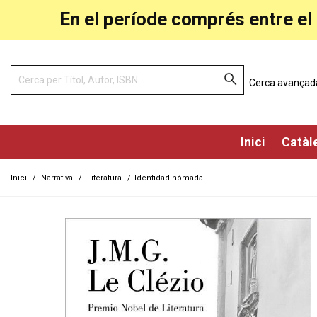
En el període comprés entre el 
Cerca avançad
Inici
Catàl
Inici
/
Narrativa
/
Literatura
/
Identidad nómada