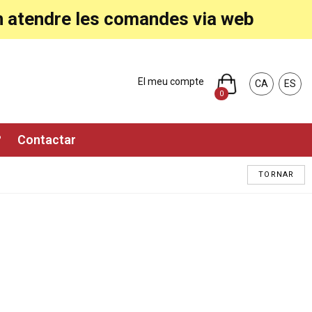
ran atendre les comandes via web
El meu compte
CA
ES
0
?
Contactar
TORNAR