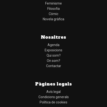
Feminisme
Filosofia
Cómic
Novela gràfica
Nosaltres
Agenda
Exposicions
Qui som?
On som?
Contactar
Pàgines legals
Avís legal
Condicions generals
Política de cookies