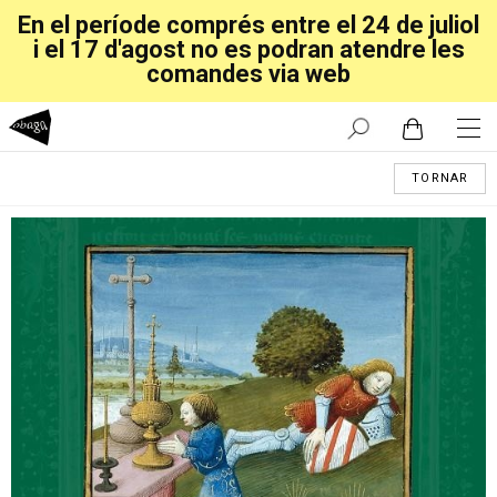
En el període comprés entre el 24 de juliol
i el 17 d'agost no es podran atendre les
comandes via web
TORNAR