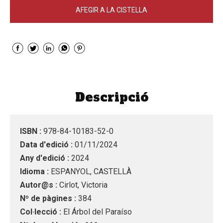
AFEGIR A LA CISTELLA
Descripció
ISBN :
978-84-10183-52-0
Data d'edició :
01/11/2024
Any d'edició :
2024
Idioma :
ESPANYOL, CASTELLÀ
Autor@s :
Cirlot, Victoria
Nº de pàgines :
384
Col·lecció :
El Árbol del Paraíso