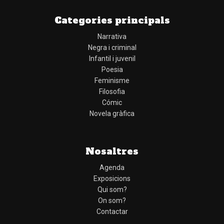
Categories principals
Narrativa
Negra i criminal
Infantil i juvenil
Poesia
Feminisme
Filosofia
Cómic
Novela gràfica
Nosaltres
Agenda
Exposicions
Qui som?
On som?
Contactar