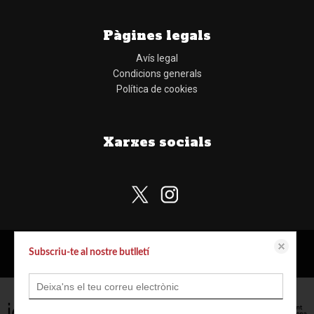
Pàgines legals
Avís legal
Condicions generals
Política de cookies
Xarxes socials
Subscriu-te al nostre butlletí
Aquest lloc web emmagatzema dades com galetes per habilitar la funcionalitat
Configurar cookies
© Copyright Llibreria Obaga
necessària de el lloc, inclosos anàlisi i personalització. Podeu canviar la seva
configuració en qualsevol moment o acceptar els paràmetres per defecte.
política de cookies
Configurar