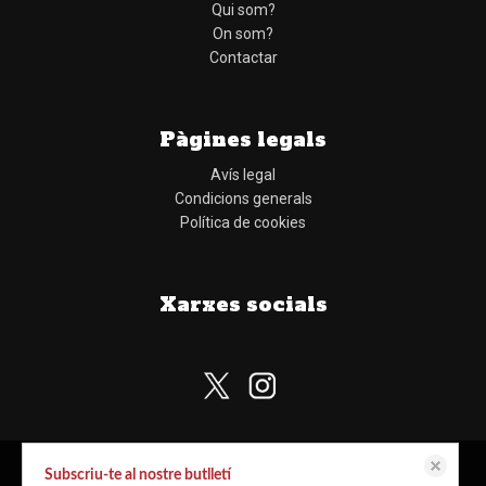
Qui som?
On som?
Contactar
Pàgines legals
Avís legal
Condicions generals
Política de cookies
Xarxes socials
Subscriu-te al nostre butlletí
Aquest lloc web emmagatzema dades com galetes per habilitar la funcionalitat