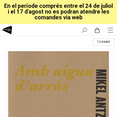
En el període comprés entre el 24 de juliol
i el 17 d'agost no es podran atendre les
comandes via web
TORNAR