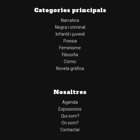
Categories principals
Narrativa
Negra i criminal
Infantil i juvenil
Poesia
Feminisme
Filosofia
Cómic
Novela gràfica
Nosaltres
Agenda
Exposicions
Qui som?
On som?
Contactar