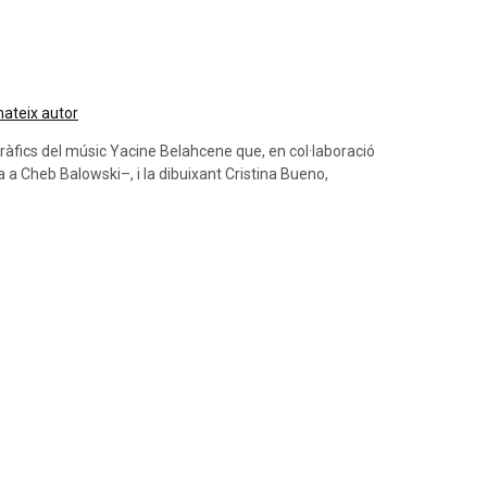
 mateix autor
ràfics del músic Yacine Belahcene que, en col·laboració
a Cheb Balowski–, i la dibuixant Cristina Bueno,