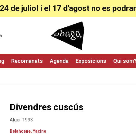
24 de juliol i el 17 d'agost no es pod
a
eg
Recomanats
Agenda
Exposicions
Qui som
Divendres cuscús
Alger 1993
Belahcene, Yacine