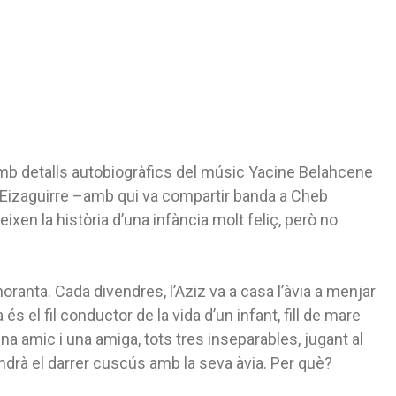
mb detalls autobiogràfics del músic Yacine Belahcene
 Eizaguirre –amb qui va compartir banda a Cheb
ixen la història d’una infància molt feliç, però no
noranta. Cada divendres, l’Aziz va a casa l’àvia a menjar
 és el fil conductor de la vida d’un infant, fill de mare
na amic i una amiga, tots tres inseparables, jugant al
endrà el darrer cuscús amb la seva àvia. Per què?