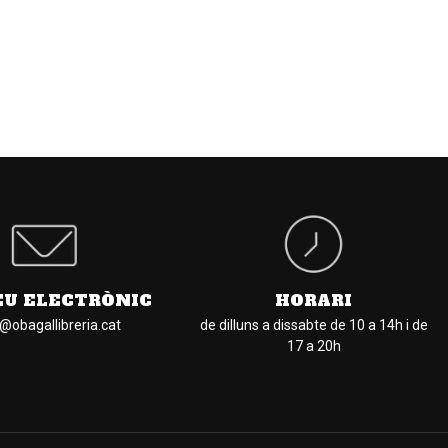
EU ELECTRÒNIC
HORARI
l@obagallibreria.cat
de dilluns a dissabte de 10 a 14h i de
17 a 20h