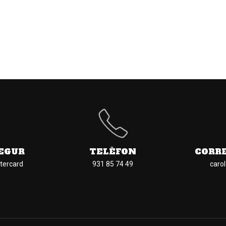
EGUR
TELÈFON
CORR
tercard
931 85 74 49
caro