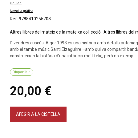
Pol·len
Novel·la gràfica
Ref. 9788410255708
Altres llibres del mateix de la mateixa col·lecció
Altres llibres del
Divendres cuscús. Alger 1993 és una història amb detalls autobiog
amb el també músic Santi Eizaguirre –amb qui va compartir banda 
construeixen la història d’una infància molt feliç, però no exempt...
Disponible
20,00 €
AFEGIR A LA CISTELLA