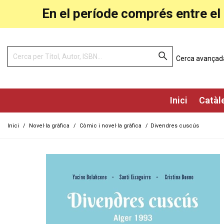
En el període comprés entre el 
Cerca avançad
Inici
Catàl
Inici
/
Novel·la gràfica
/
Còmic i novel·la gràfica
/
Divendres cuscús