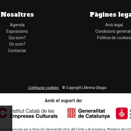
Nosaltres
Pàgines leg
Agenda
Avís legal
Exposicions
Condicions general
Qui som?
Política de cookies
On som?
Contactar
Configurar cookies
© Copyright Llibreria Obaga