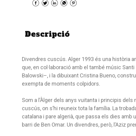
Descripció
Divendres cuscús. Alger 1993 és una història a
que, en col·laboració amb el també músic Santi
Balowski–, i la dibuixant Cristina Bueno, construe
exempta de moments colpidors.
Som a l’Àlger dels anys vuitanta i principis dels 
cuscús, on s’hi reuneix tota la família. La trobada
catalana i pare algerià, que passa els dies amb u
barri de Ben Omar. Un divendres, però, l’Aziz pr