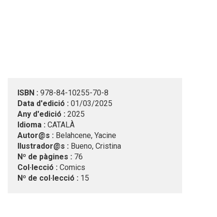
ISBN :
978-84-10255-70-8
Data d'edició :
01/03/2025
Any d'edició :
2025
Idioma :
CATALÀ
Autor@s :
Belahcene, Yacine
Ilustrador@s :
Bueno, Cristina
Nº de pàgines :
76
Col·lecció :
Comics
Nº de col·lecció :
15