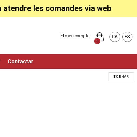
ran atendre les comandes via web
El meu compte
CA
ES
0
?
Contactar
TORNAR