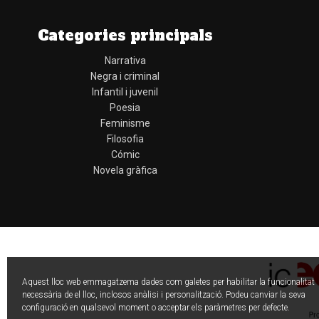
Categories principals
Narrativa
Negra i criminal
Infantil i juvenil
Poesia
Feminisme
Filosofia
Cómic
Novela gràfica
Aquest lloc web emmagatzema dades com galetes per habilitar la funcionalitat
necessària de el lloc, inclosos anàlisi i personalització. Podeu canviar la seva
configuració en qualsevol moment o acceptar els paràmetres per defecte.