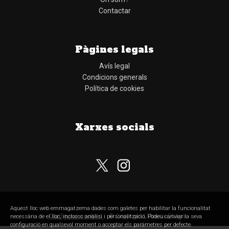
Contactar
Pàgines legals
Avís legal
Condicions generals
Política de cookies
Xarxes socials
Subscriu-te al nostre butlletí
Aquest lloc web emmagatzema dades com galetes per habilitar la funcionalitat
Configurar cookies
© Copyright Llibreria Obaga
necessària de el lloc, inclosos anàlisi i personalització. Podeu canviar la seva
configuració en qualsevol moment o acceptar els paràmetres per defecte.