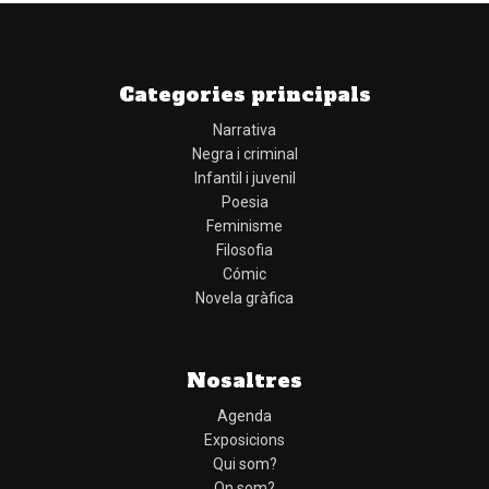
Categories principals
Narrativa
Negra i criminal
Infantil i juvenil
Poesia
Feminisme
Filosofia
Cómic
Novela gràfica
Nosaltres
Agenda
Exposicions
Qui som?
On som?