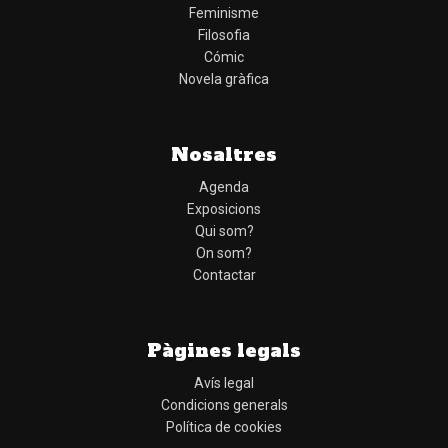
Feminisme
Filosofia
Cómic
Novela gràfica
Nosaltres
Agenda
Exposicions
Qui som?
On som?
Contactar
Pàgines legals
Avís legal
Condicions generals
Política de cookies