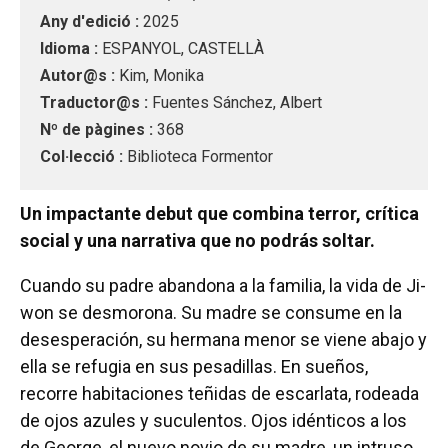
Any d'edició :
2025
Idioma :
ESPANYOL, CASTELLÀ
Autor@s :
Kim, Monika
Traductor@s :
Fuentes Sánchez, Albert
Nº de pàgines :
368
Col·lecció :
Biblioteca Formentor
Un impactante debut que combina terror, crítica
social y una narrativa que no podrás soltar.
Cuando su padre abandona a la familia, la vida de Ji-
won se desmorona. Su madre se consume en la
desesperación, su hermana menor se viene abajo y
ella se refugia en sus pesadillas. En sueños,
recorre habitaciones teñidas de escarlata, rodeada
de ojos azules y suculentos. Ojos idénticos a los
de George, el nuevo novio de su madre, un intruso