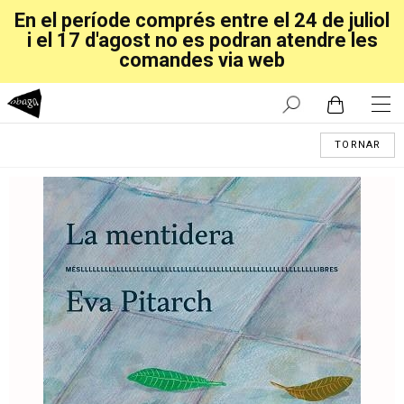
En el període comprés entre el 24 de juliol
i el 17 d'agost no es podran atendre les
comandes via web
TORNAR