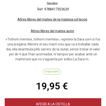
Narrativa
Ref. 9788417353629
Altres llibres del mateix de la mateixa col·lecció
Altres llibres del mateix autor
«Tothom menteix, tothom menteix», repeteix la Sara com si fos
una pregària. Mentre el seu marit creu que va a treballar cada
dia, ella deambula pels carrers de la ciutat, sense trobar el valor
per dir-li que l’han acomiadat, ni tampoc per acabar amb un
matrimoni que no s’aguanta per enlloc.La Sara m...
Disponible
19,95 €
AFEGIR A LA CISTELLA