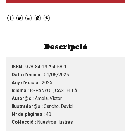
Descripció
ISBN :
978-84-19794-58-1
Data d'edició :
01/06/2025
Any d'edició :
2025
Idioma :
ESPANYOL, CASTELLÀ
Autor@s :
Amela, Victor
Ilustrador@s :
Sancho, David
Nº de pàgines :
40
Col·lecció :
Nuestros ilustres