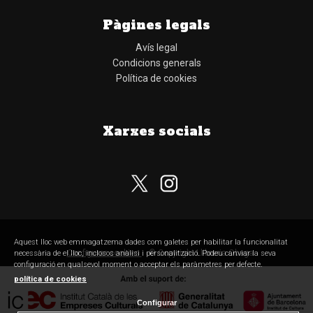
Pàgines legals
Avís legal
Condicions generals
Política de cookies
Xarxes socials
Subscriu-te al nostre butlletí
Aquest lloc web emmagatzema dades com galetes per habilitar la funcionalitat
Configurar cookies
© Copyright Llibreria Obaga
necessària de el lloc, inclosos anàlisi i personalització. Podeu canviar la seva
configuració en qualsevol moment o acceptar els paràmetres per defecte.
política de cookies
Configurar
He llegit, comprenc i accepto la
política de privacitat