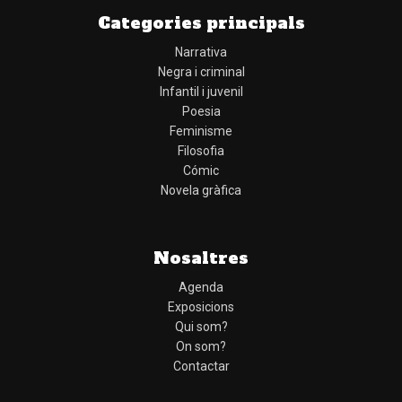
Categories principals
Narrativa
Negra i criminal
Infantil i juvenil
Poesia
Feminisme
Filosofia
Cómic
Novela gràfica
Nosaltres
Agenda
Exposicions
Qui som?
On som?
Contactar