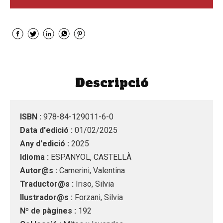
Descripció
ISBN :
978-84-129011-6-0
Data d'edició :
01/02/2025
Any d'edició :
2025
Idioma :
ESPANYOL, CASTELLÀ
Autor@s :
Camerini, Valentina
Traductor@s :
Iriso, Silvia
Ilustrador@s :
Forzani, Silvia
Nº de pàgines :
192