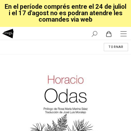
En el període comprés entre el 24 de juliol
i el 17 d'agost no es podran atendre les
comandes via web
TORNAR