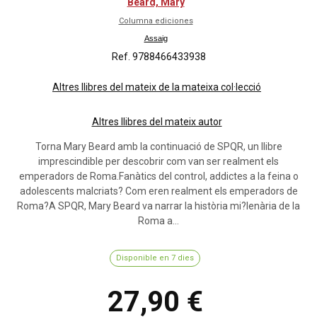
Beard, Mary
Columna ediciones
Assaig
Ref. 9788466433938
Altres llibres del mateix de la mateixa col·lecció
Altres llibres del mateix autor
Torna Mary Beard amb la continuació de SPQR, un llibre
imprescindible per descobrir com van ser realment els
emperadors de Roma.Fanàtics del control, addictes a la feina o
adolescents malcriats? Com eren realment els emperadors de
Roma?A SPQR, Mary Beard va narrar la història mi?lenària de la
Roma a...
Disponible en 7 dies
27,90 €