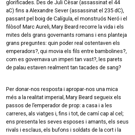
glorificades. Des de Juli Cèsar (assassinat el 44
aC) fins a Alexandre Sever (assassinat el 235 dC),
passant pel boig de Calígula, el monstruós Neró i el
filòsof Marc Aureli, Mary Beard recorre la vida i els
mites dels grans governants romans i ens planteja
grans preguntes: quin poder real ostentaven els
emperadors?, qui movia els fils entre bambolines?,
com es governava un imperi tan vast?, les parets
de palau estaven realment tan tacades de sang?
Per donar-nos resposta i apropar-nos una mica
més a la realitat imperial, Mary Beard segueix els
passos de l’emperador de prop: a casa i a les
carreres, als viatges i, fins i tot, de camí cap al cel;
ens presenta les seves esposes i amants, els seus
rivals i esclaus, els bufons i soldats de la cort i la