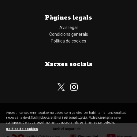
Pàgines legals
Avís legal
Condicions generals
Política de cookies
Xarxes socials
Subscriu-te al nostre butlletí
Aquest lloc web emmagatzema dades com galetes per habilitar la funcionalitat
Configurar cookies
© Copyright Llibreria Obaga
necessària de el lloc, inclosos anàlisi i personalització. Podeu canviar la seva
configuració en qualsevol moment o acceptar els paràmetres per defecte.
política de cookies