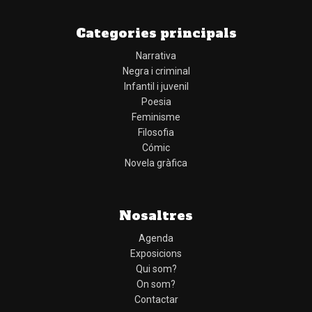
Categories principals
Narrativa
Negra i criminal
Infantil i juvenil
Poesia
Feminisme
Filosofia
Cómic
Novela gràfica
Nosaltres
Agenda
Exposicions
Qui som?
On som?
Contactar