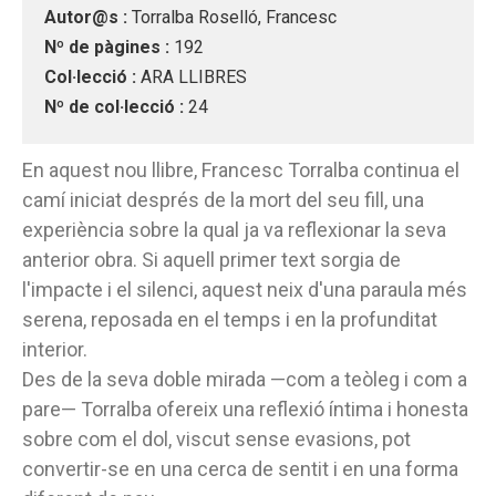
Autor@s :
Torralba Roselló, Francesc
Nº de pàgines :
192
Col·lecció :
ARA LLIBRES
Nº de col·lecció :
24
En aquest nou llibre, Francesc Torralba continua el
camí iniciat després de la mort del seu fill, una
experiència sobre la qual ja va reflexionar la seva
anterior obra. Si aquell primer text sorgia de
l'impacte i el silenci, aquest neix d'una paraula més
serena, reposada en el temps i en la profunditat
interior.
Des de la seva doble mirada —com a teòleg i com a
pare— Torralba ofereix una reflexió íntima i honesta
sobre com el dol, viscut sense evasions, pot
convertir-se en una cerca de sentit i en una forma