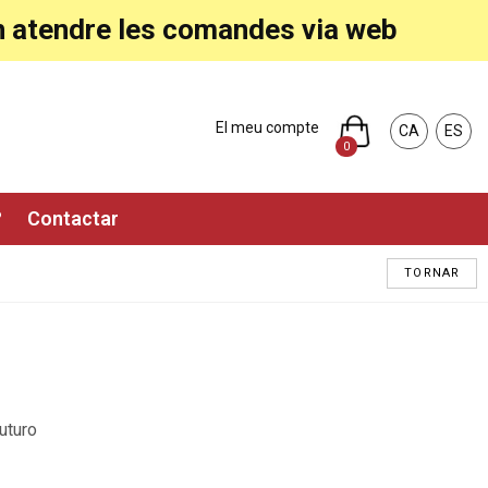
ran atendre les comandes via web
El meu compte
CA
ES
0
?
Contactar
TORNAR
uturo