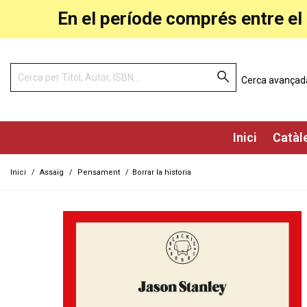
En el període comprés entre el 
Cerca avançad
Inici
Catàl
Inici
/
Assaig
/
Pensament
/
Borrar la historia