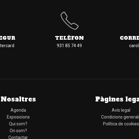
EGUR
TELÈFON
CORR
tercard
931 85 74 49
caro
Nosaltres
Pàgines leg
Agenda
Avís legal
Exposicions
Condicions general
Qui som?
Política de cookies
On som?
Contactar