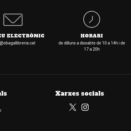
EU ELECTRÒNIC
HORARI
l@obagallibreria.cat
de dilluns a dissabte de 10 a 14h i de
17 a 20h
als
Xarxes socials
s