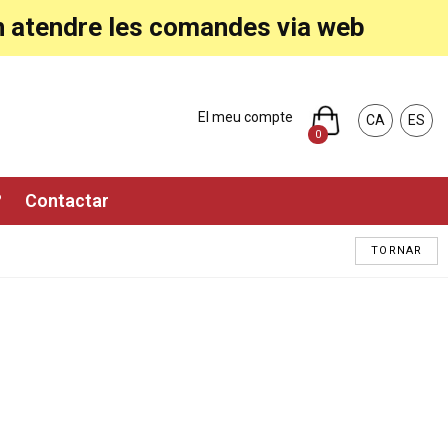
ran atendre les comandes via web
El meu compte
CA
ES
0
?
Contactar
TORNAR