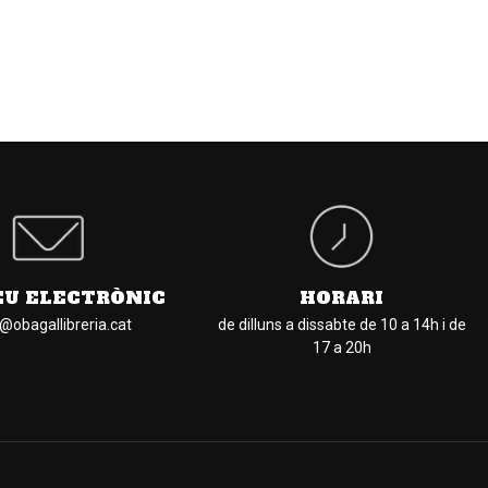
EU ELECTRÒNIC
HORARI
l@obagallibreria.cat
de dilluns a dissabte de 10 a 14h i de
17 a 20h