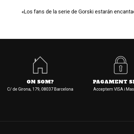
«Los fans de la serie de Gorski estarán encant
ON SOM?
PAGAMENT S
C/ de Girona, 179, 08037 Barcelona
Acceptem VISA i Mas