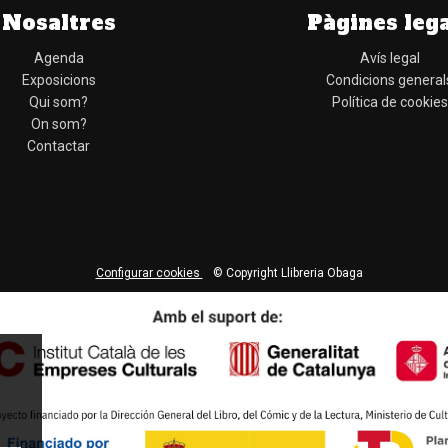
Nosaltres
Pàgines leg
Agenda
Avís legal
Exposicions
Condicions general
Qui som?
Política de cookies
On som?
Contactar
Configurar cookies
© Copyright Llibreria Obaga