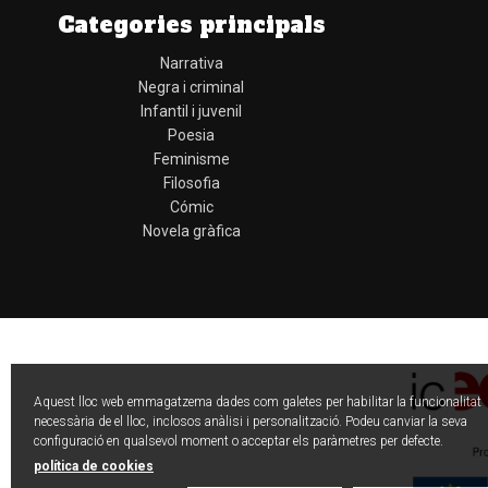
Categories principals
Narrativa
Negra i criminal
Infantil i juvenil
Poesia
Feminisme
Filosofia
Cómic
Novela gràfica
Aquest lloc web emmagatzema dades com galetes per habilitar la funcionalitat
necessària de el lloc, inclosos anàlisi i personalització. Podeu canviar la seva
configuració en qualsevol moment o acceptar els paràmetres per defecte.
política de cookies