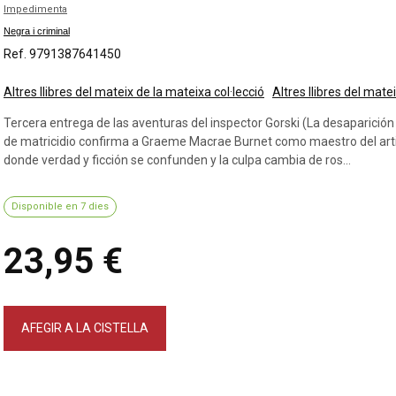
Impedimenta
Negra i criminal
Ref. 9791387641450
Altres llibres del mateix de la mateixa col·lecció
Altres llibres del mate
Tercera entrega de las aventuras del inspector Gorski (La desaparición
de matricidio confirma a Graeme Macrae Burnet como maestro del artifi
donde verdad y ficción se confunden y la culpa cambia de ros...
Disponible en 7 dies
23,95 €
AFEGIR A LA CISTELLA