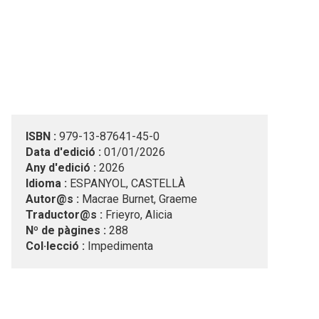
ISBN :
979-13-87641-45-0
Data d'edició :
01/01/2026
Any d'edició :
2026
Idioma :
ESPANYOL, CASTELLÀ
Autor@s :
Macrae Burnet, Graeme
Traductor@s :
Frieyro, Alicia
Nº de pàgines :
288
Col·lecció :
Impedimenta