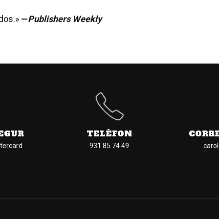
ados.»
—
Publishers Weekly
EGUR
TELÈFON
CORR
tercard
931 85 74 49
caro