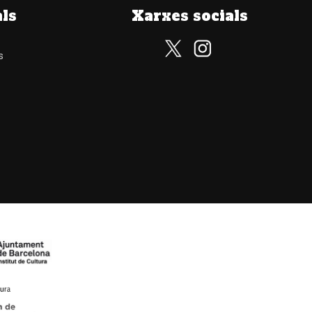
als
Xarxes socials
s
Subscriu-te al nostre butlletí
Subscriu-te i rebràs totes les nostres novetats. Zero SPAM,
només continguts de valor.
He llegit, comprenc i accepto la
política de privacitat
Informació sobre el tractament de dades