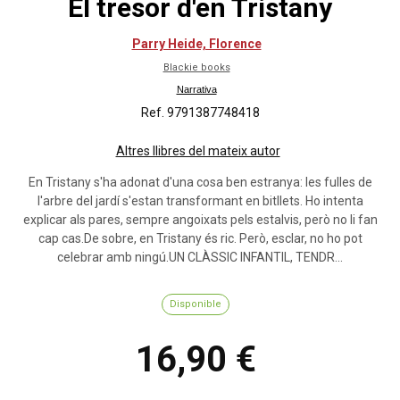
El tresor d'en Tristany
Parry Heide, Florence
Blackie books
Narrativa
Ref. 9791387748418
Altres llibres del mateix autor
En Tristany s'ha adonat d'una cosa ben estranya: les fulles de
l'arbre del jardí s'estan transformant en bitllets. Ho intenta
explicar als pares, sempre angoixats pels estalvis, però no li fan
cap cas.De sobre, en Tristany és ric. Però, esclar, no ho pot
celebrar amb ningú.UN CLÀSSIC INFANTIL, TENDR...
Disponible
16,90 €