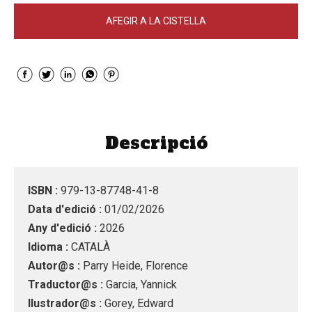
AFEGIR A LA CISTELLA
Descripció
ISBN :
979-13-87748-41-8
Data d'edició :
01/02/2026
Any d'edició :
2026
Idioma :
CATALÀ
Autor@s :
Parry Heide, Florence
Traductor@s :
Garcia, Yannick
Ilustrador@s :
Gorey, Edward