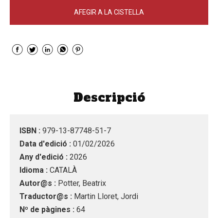
AFEGIR A LA CISTELLA
Descripció
ISBN :
979-13-87748-51-7
Data d'edició :
01/02/2026
Any d'edició :
2026
Idioma :
CATALÀ
Autor@s :
Potter, Beatrix
Traductor@s :
Martin Lloret, Jordi
Nº de pàgines :
64