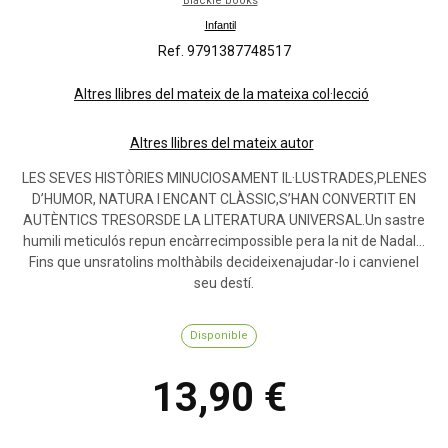
Blackie books
Infantil
Ref. 9791387748517
Altres llibres del mateix de la mateixa col·lecció
Altres llibres del mateix autor
LES SEVES HISTÒRIES MINUCIOSAMENT IL·LUSTRADES,PLENES
D’HUMOR, NATURA I ENCANT CLÀSSIC,S’HAN CONVERTIT EN
AUTÈNTICS TRESORSDE LA LITERATURA UNIVERSAL.Un sastre
humili meticulós repun encàrrecimpossible pera la nit de Nadal…
Fins que unsratolins molthàbils decideixenajudar-lo i canvienel
seu destí.
Disponible
13,90 €