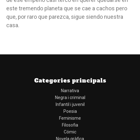
este tremendo planeta que se cae a cachos pero
que, por raro que parezca, sigue siendo nuestra
casa.
Categories principals
Narrativa
Negra i criminal
Infantil i juvenil
Poesia
Feminisme
Filosofia
Cómic
Novela gràfica