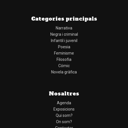
Categories principals
Narrativa
Negra i criminal
Infantil i juvenil
Poesia
Feminisme
Filosofia
Cómic
Novela gràfica
Nosaltres
Agenda
Exposicions
Qui som?
On som?