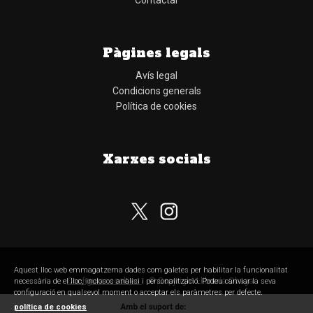
Contactar
Pàgines legals
Avís legal
Condicions generals
Política de cookies
Xarxes socials
Subscriu-te al nostre butlletí
Aquest lloc web emmagatzema dades com galetes per habilitar la funcionalitat
Configurar cookies
© Copyright Llibreria Obaga
necessària de el lloc, inclosos anàlisi i personalització. Podeu canviar la seva
configuració en qualsevol moment o acceptar els paràmetres per defecte.
política de cookies