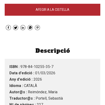
AFEGIR A LA CISTELLA
Descripció
ISBN :
978-84-10255-35-7
Data d'edició :
01/03/2026
Any d'edició :
2026
Idioma :
CATALÀ
Autor@s :
Reimóndez, Maria
Traductor@s :
Portell, Sebastià
Nº de pàgines :
227